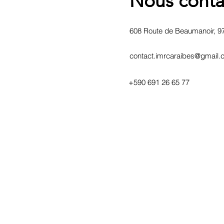
Nous conta
Nous conta
608 Route de Beaumanoir, 9
contact.imrcaraibes@gmail
+590 691 26 65 77