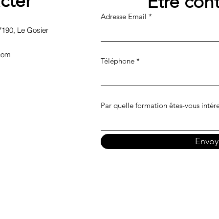
cter
cter
Être cont
Adresse Email
7190, Le Gosier
.com
Téléphone
Par quelle formation êtes-vous intér
Envoy